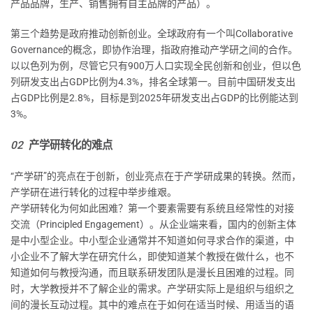
产品品牌，生产、销售拥有自主品牌的产品）。
第三个趋势是政府推动创新创业。全球政府有一个叫Collaborative
Governance的概念，即协作治理，指政府推动产学研之间的合作。
以以色列为例，尽管它只有900万人口实现全民创新和创业，但以色
列研发支出占GDP比例为4.3%，排名全球第一。目前中国研发支出
占GDP比例是2.8%，目标是到2025年研发支出占GDP的比例能达到
3%。
02
产学研转化的难点
“产学研”的亮点在于创新，创业亮点在于产学研成果的转换。然而，
产学研在进行转化的过程中举步维艰。
产学研转化为何如此困难？第一个要素需要有系统且经常性的对接
交流（Principled Engagement）。从企业端来看，国内的创新主体
是中小型企业。中小型企业通常并不知道如何寻求合作的渠道，中
小企业不了解大学在研究什么，即使知道某个教授在做什么，也不
知道如何与教授沟通，而且联系研发团队是漫长且困难的过程。同
时，大学教授并不了解企业的需求。产学研实际上是组织与组织之
间的漫长互动过程。其中的难点在于如何在适当时候、用适当的语