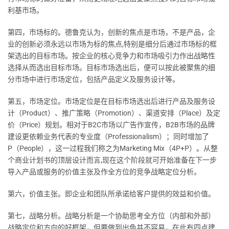
利基市场。
第四，市场标的。德鲁克认为，创新的焦点是市场，不是产品，企
业的创新必须永远以市场为标的焦点,特别是细分后通过市场标的框
架选出的目标市场。按企业的核心竞争力和市场吸引力作出战略性
选择从而选出目标市场。目标市场选出后，便可以按此被聚焦的细
分市场中进行市场定位，包括产品定义及服务设计等。
第五，市场定位。市场定位是在目标市场选出后进行产品及服务设
计（Product）、推广策略（Promotion）、渠道安排（Place）及定
价（Price）规划。相对于B2C市场以广告作宣传，B2B市场的品牌
建设更依赖业务代表的专业度（Professionalism）；同时增加了
P（People），这一过程我们称之为Marketing Mix（4P+P）。从整
个商业计划书的顶层设计而言,现在这个阶段就可开始准备在下一步
导入产品或服务的价值主张及作全方位的竞争战略定位分析。
第六，价值主张。即企业和团队所承诺给客户提供的效益和价值。
第七，战略分析。战略分析是一个协助思考全方位（内部和外部）
战略定位和方向的好框架，但要做到出色并不容易，在此有四点建