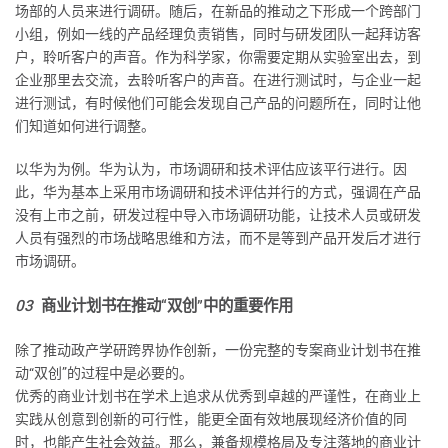
场部的人员来进行调研。随后，在新品的推动之下形成一个跨部门
小组，例如一线的产品经理负责销售，同时与研发团队一起拜访客
户，聆听客户的声音。作为科学家，你需要定期从实验室出去，到
企业那里去交流，去聆听客户的声音。在进行测试时，与企业一起
进行测试，有时候他们可能会发现自己产品的问题所在，同时让他
们知道如何进行调整。
以华为为例。华为认为，市场调研和技术评估应该平行进行。因
此，华为基本上采用市场调研和技术评估并行的方式，强调在产品
没有上市之前，研发过程中导入市场调研功能，让技术人员或研发
人员有强烈的市场战略思维和方法，而不是等到产品开发后才进行
市场调研。
03
商业计划书在推动“双创”中的重要作用
除了推动政产学研跨界协作创新，一份完整的专案商业计划书在推
动“双创”的过程中是必要的。
优秀的商业计划书在学术上追求从优秀到卓越的严谨性，在商业上
实践从创意到创新的可行性，能更全面有效地展现经济价值的同
时，也能产生社会效益。那么，兼备规模格局及专注落地的商业计