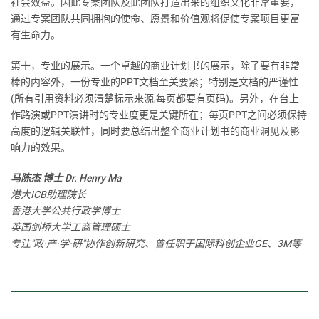
社会效益。因此专案团队及此团队打造出来的组织文化非常重要，
通过专案团队共同拥抱的使命、愿景和价值观将促使专案项目更富
有生命力。
第十，专业的展示。一个卓越的商业计划书的展示，除了要有非常
棒的内容外，一份专业的PPT文档至关要紧；特别是文档的严谨性
(所有引用资料必须清楚标示来源,每页都要有页码)。另外，在台上
作路演或PPT演讲时的专业度更是关键所在；每页PPT之间必须保持
高度的逻辑关联性，同时要总结出整个商业计划书的商业洞见及影
响力的效果。
马陈杰 博士 Dr. Henry Ma
港大ICB助理院长
香港大学公共行政学博士
英国剑桥大学工商管理硕士
专注"政·产·学·研"协作创新研究、曾任职于国际科创企业GE、3M等