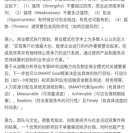
议如下：（1）强项（Strengths）不要超过四项，而且必须按序排
列；（2）弱项（Weaknesses）不要多过强项；（3）机会
（Opportunities）有时候也可包含挑战，有危也可能有机；（4）威
胁（Threats）通常要包含风险评估（如供应链风险）。
第八，商业模式执行规划。商业模式在学术上为多数人公认的定义
是：“实现客户价值最大化，能使企业运行的内外要素整合起来，形
成高效率并有独特核心竞争力的运行系统，通过提供产品和服务达
至持续赢利目标的业务设计方案。”
基于从战略分析导出专案BP的战略方向及制定商业模式的关键要素
后，下一步就可以SMART Goal框架决定出具体的执行目标、行动计
划（如1—3年规划）和资源评估(包括融资金额及用途、财务预算、
人力资源分配及其他资源规划等)。SMART代表Specific（有具体行
动）、Measurable（可测量进度）、Achievable（可达合理预期结
果）、Realistic（符合客观条件的可行性）及Timely（有具体进度的
时间表）。
第九，团队与文化。德鲁克指出，创新是经济与社会活动双重作用
的结果。一个优秀的创新项目不单要展现经济价值，同时也能产生