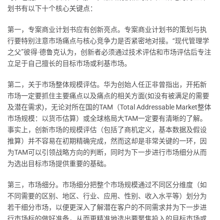
划书有以下十个核心关键点：
第一，专案商业计划书应有创新亮点。专案商业计划书的策划与执
行要特别注意市场痛点与核心竞争力是否紧密地对接。“现代管理学
之父”彼得·德鲁克认为，创新者必须通过技术评估和市场评估后专注
立足于自己擅长的目标市场或利基市场。
第二，关于市场整体规模评估。华为创始人任正非曾指出，开拓新
市场一定要抓住主要痛点以及痛点的相关方面(如没有被满足的需要
及潜在需求)，无论对所在国的TAM（Total Addressable Market整体
市场规模：以货帀估算）或全球格局大TAM一定要有清晰的了解。
事实上，创新市场的规模评估（包括了商机定义，基本数据及假设
推算）并不容易在初期精确完成，然而这却是非常关键的一环，因
为TAM可以引领战略方向的判断，同时为下一步进行市场细分从而
为选出目标市场提供重要的基础。
第三，市场细分。市场细分把整个市场规模通过不同区分维度（如
不同需要的区别、地区、行业、应用、性别、收入水平等）划分为
若干细分市场，以便更深入了解潜在客户的不同需求并为下一步进
行市场标的做好准备，从而更精准地选出要聚焦投入的目标市场或