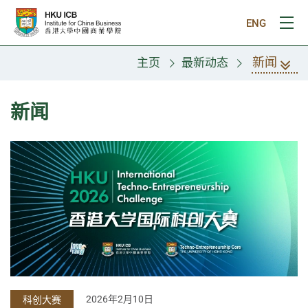
跳往主要内容
ENG
打
新闻
主页
最新动态
新闻
2026年2月10日
科创大赛