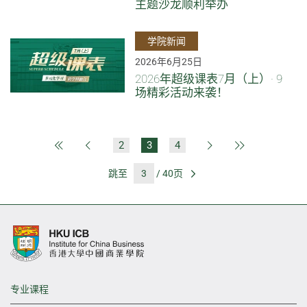
主题沙龙顺利举办
学院新闻
2026年6月25日
2026年超级课表7月（上）· 9
场精彩活动来袭！
2
3
4
第一页
上一页
下一页
最后一页
跳至
/ 40页
前往
专业课程