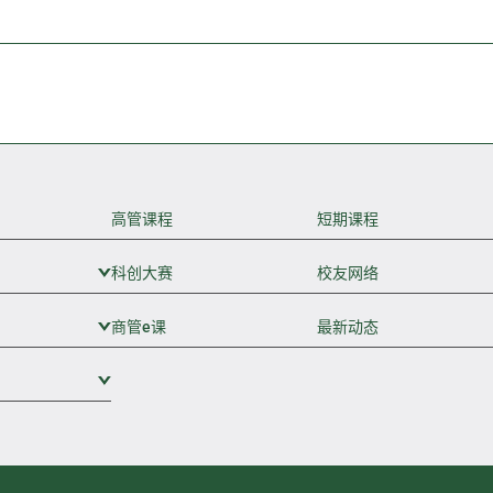
高管课程
短期课程
科创大赛
展开次级菜单
校友网络
商管e课
展开次级菜单
最新动态
展开次级菜单