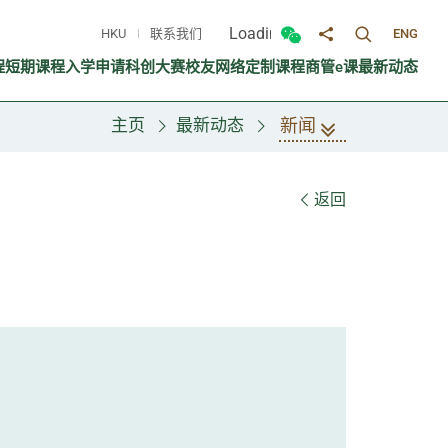
Loading...
HKU
联系我们
ENG
切换搜寻面
切换微信面板
分享至
程
短期课程
入学申请
科创大赛
校友网络
定制课程
商管e课
最新动态
新闻
主页
最新动态
返回