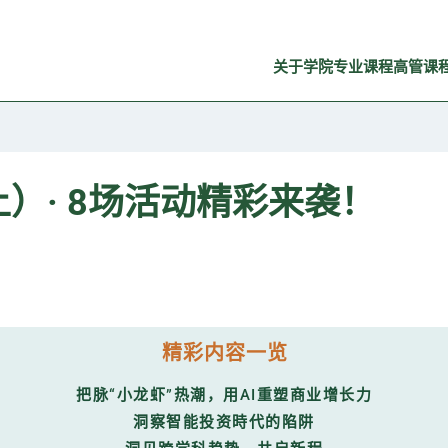
关于学院
专业课程
高管课
上）· 8场活动精彩来袭！
精彩内容一览
把脉“小龙虾”热潮，用AI重塑商业增长力
洞察智能投资時代的陷阱