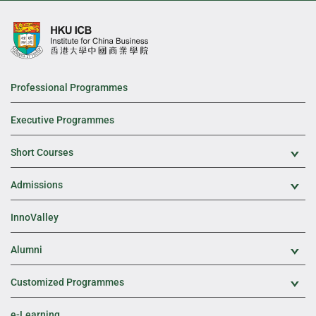
Professional Programmes
Executive Programmes
Short Courses
Exp
Admissions
Exp
InnoValley
Alumni
Exp
Customized Programmes
Exp
e-Learning