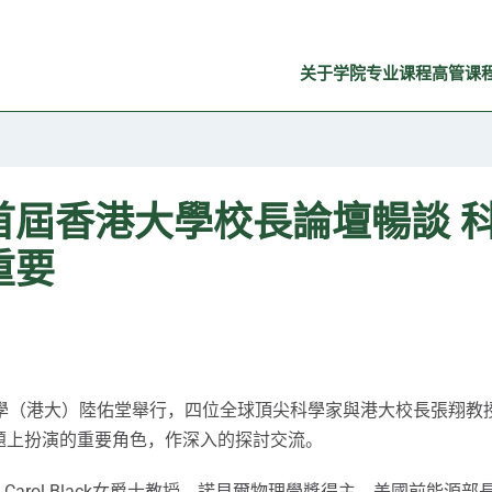
关于学院
专业课程
高管课
首屆香港大學校長論壇暢談 
重要
大學（港大）陸佑堂舉行，四位全球頂尖科學家與港大校長張翔教
題上扮演的重要角色，作深入的探討交流。
Carol Black女爵士教授，諾貝爾物理學獎得主、美國前能源