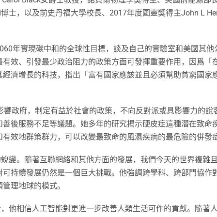
mond博士，以及前史丹福大學校長、2017年度圖靈獎得主John L
060年實現碳中和的全球性目標，談及自己的實驗室和美國其
最有效、引發最少政治阻力的政策方面可發揮重要作用，因爲「
其經濟增長的科技，指出「富有國家應該並且必須幫助貧窮國家
用她的知識影響政府，制定有益於社會的政策，不向反對派或具影響力
和善後服務不足等議題。她多年的研究揭示硬皮症這種潛在致命
和有效地群策群力，可以改變最致命的風濕疾病的最危險的併發
界帶來的蛻變。隨著互聯網絡和其他方面的發展，我們今天的世界複
對可持續發展仍然是一個巨大挑戰。他強調跨學科、跨部門協作
類管理地球的模式。
AI）的推動者，他相信人工智能對更進一步改善人類生活可作的貢獻。