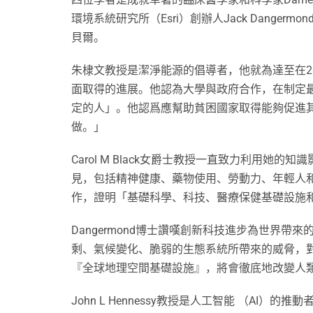
環境系統研究所（Esri）創辦人Jack Danger
貝爾。
朱棣文教授是潔淨能源的倡導者，他就為達至在2
面取得的進展。他認為大學與政府合作，在制定
定的人」。他認爲應幫助貧困國家取得能夠促進
做。」
Carol M Black女爵士教授一直致力利
見，包括精神健康、藥物使用、勞動力、年輕人
作，證明「基礎科學、科技、醫療保健基礎設施
Dangermond博士讚嘆創新科技進步為世
剩、氣候變化、脆弱的生態系統所帶來的威脅，
『全球地理空間基礎設施』，將會徹底地改變人
John L Hennessy教授是人工智能 （