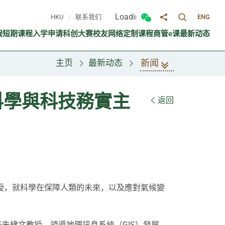
Loading...
HKU
联系我们
ENG
切换搜寻面
切换微信面板
分享至
程
短期课程
入学申请
科创大赛
校友网络
定制课程
商管e课
最新动态
新闻
主页
最新动态
科學與科技務實主
返回
授，就科學在保障人類的未來，以及應對氣候變
部長朱棣文教授，領導地理訊息系統（GIS）發展、