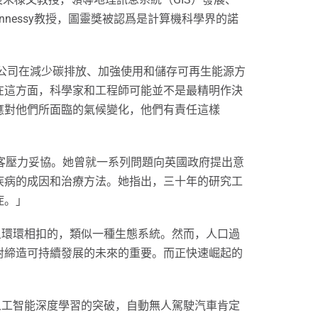
 Hennessy教授，圖靈獎被認爲是計算機科學界的諾
他公司在減少碳排放、加強使用和儲存可再生能源方
在這方面，科學家和工程師可能並不是最精明作決
應對他們所面臨的氣候變化，他們有責任這樣
的說客壓力妥協。她曾就一系列問題向英國政府提出意
疾病的成因和治療方法。她指出，三十年的研究工
症。」
雜且環環相扣的，類似一種生態系統。然而，人口過
對締造可持續發展的未來的重要。而正快速崛起的
隨著人工智能深度學習的突破，自動無人駕駛汽車肯定