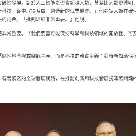
突破性發展。對於人工智能是否會超越人類，甚至比人類更聰明
新科技，從中取得益處，創造新的就業機會。」他強調人類在確
要的角色。「批判思維非常重要。」他說。
題非常重要。「我們要盡可能保持科學和科技領域的開放性、可
壓倒性地悲觀或樂觀主義，而是科技的務實主義︰對待新知應保
，有著緊密的全球發展網絡，在推動創新和科技發展扮演著關鍵