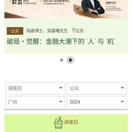
杨文斌先生、邱良弼先生
陆晨博士、梁晨曦先生
北京
广州
公众
公众
逻辑×算法：重塑资产配置内核
破局・觉醒：金融大潮下的 "人" 与 "机"
逻辑×算法：重塑资产配置内核
讲座日
公众
广州
2024
讲座日