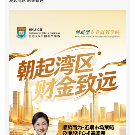
潮起湾区 财金致远