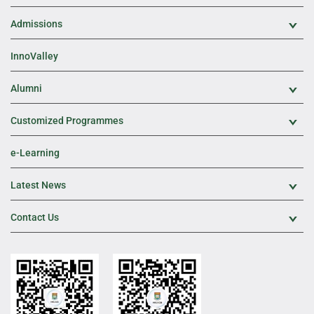
Admissions
Exp
InnoValley
Alumni
Exp
Customized Programmes
Exp
e-Learning
Latest News
Exp
Contact Us
Exp