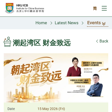
Skip to main content
简
Ope
Events
Home
Latest News
潮起湾区 财金致远
Back
Date
15 May 2026 (Fri)