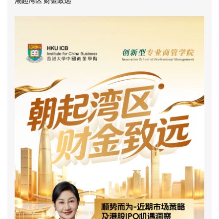
潮起湾区 财金致远