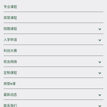
专业课程
高管课程
短期课程
展
入学申请
展
科创大赛
校友网络
展
定制课程
展
商管e课
最新动态
展
联系我们
展