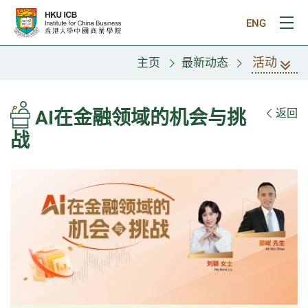
跳往主要内容
ENG
打
活动
主页
最新动态
AI在金融领域的机会与挑
返回
战