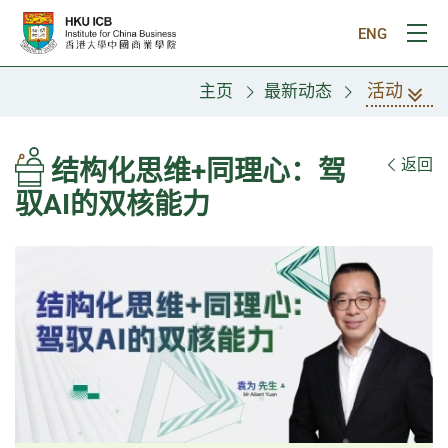
跳往主要内容
ENG
打
活动
主页
最新动态
结构化思维+同理心：驾
返回
驭AI的双核能力