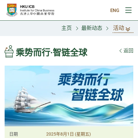
跳往主要内容
ENG
打
活动
主页
最新动态
乘势而行·智链全球
返回
日期
2025年8月1日 (星期五)