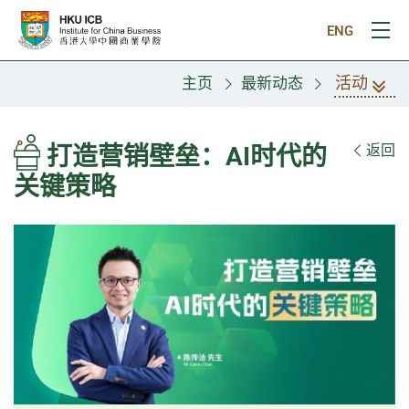
跳往主要内容
ENG
打
活动
主页
最新动态
打造营销壁垒：AI时代的
返回
关键策略