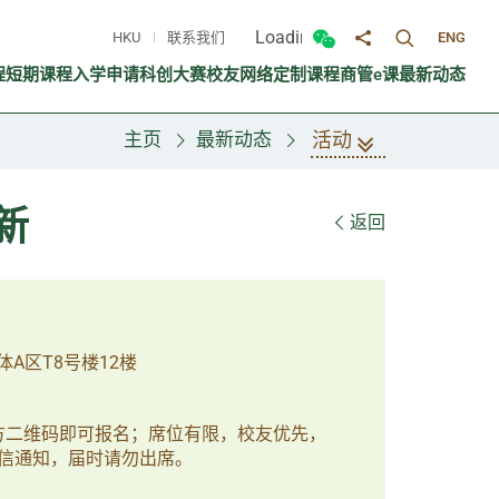
Loading...
HKU
联系我们
ENG
切换搜寻面
切换微信面板
分享至
程
短期课程
入学申请
科创大赛
校友网络
定制课程
商管e课
最新动态
活动
主页
最新动态
新
返回
A区T8号楼12楼
下方二维码即可报名；席位有限，校友优先，
信通知，届时请勿出席。