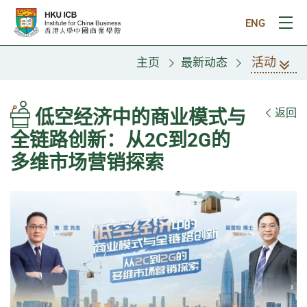
跳往主要内容
ENG
打
活动
主页
最新动态
低空经济中的商业模式与
返回
全链路创新：从2C到2G的
多维市场营销探索