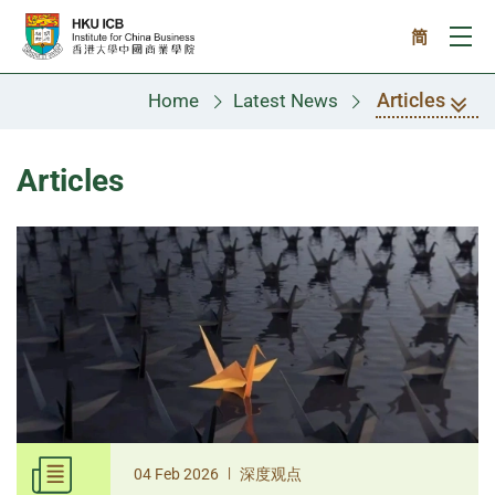
Skip to main content
简
Ope
Articles
Home
Latest News
Articles
|
04 Feb 2026
深度观点