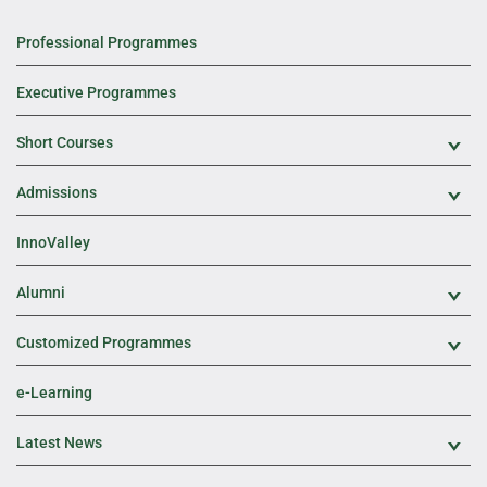
Professional Programmes
Executive Programmes
Short Courses
Exp
Admissions
Exp
InnoValley
Alumni
Exp
Customized Programmes
Exp
e-Learning
Latest News
Exp