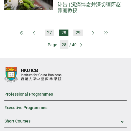
讣告 | 沉痛悼念并深切缅怀赵
雅丽教授
27
28
29
First Page
Previous Page
Next Page
Last Page
Page
/ 40
Go
Professional Programmes
Executive Programmes
Short Courses
Exp