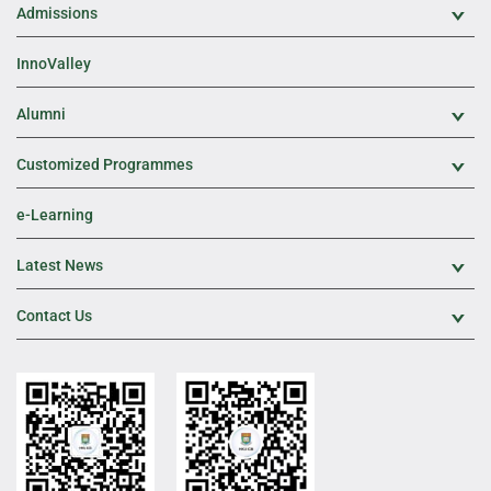
Admissions
Exp
InnoValley
Alumni
Exp
Customized Programmes
Exp
e-Learning
Latest News
Exp
Contact Us
Exp