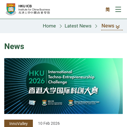
Skip to main content
简
Ope
News
Home
Latest News
News
10 Feb 2026
InnoValley