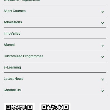
Short Courses
Exp
Admissions
Exp
InnoValley
Alumni
Exp
Customized Programmes
Exp
e-Learning
Latest News
Exp
Contact Us
Exp