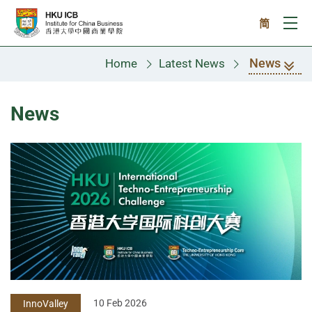
Skip to main content
简
Ope
News
Home
Latest News
News
10 Feb 2026
InnoValley