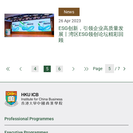
News
26 Apr 2023
ESG创新，引领企业高质量发
展丨湾区ESG领创论坛精彩回
顾
4
5
6
Page
/ 7
First Page
Previous Page
Next Page
Last Page
Go
Professional Programmes
Executive Programmes