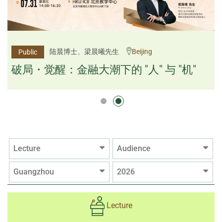
杨文斌先生、邱良弼先生
陆晨博士、梁晨曦先生
Beijing
Guangzhou
Public
Public
逻辑×算法：重塑资产配置内核
破局・觉醒：金融大潮下的 "人" 与 "机"
逻辑×算法：重塑资产配置内核
Lecture
Audience
Guangzhou
2026
Lecture