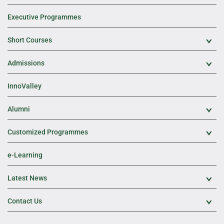
Executive Programmes
Short Courses
Exp
Admissions
Exp
InnoValley
Alumni
Exp
Customized Programmes
Exp
e-Learning
Latest News
Exp
Contact Us
Exp