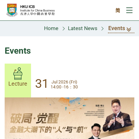
Skip to main content
简
Ope
Events
Home
Latest News
Events
31
31
Jul 2026 (Fri)
Jul 2026 (Fri)
Lecture
Lecture
14:00 -16：30
14:00-17:30