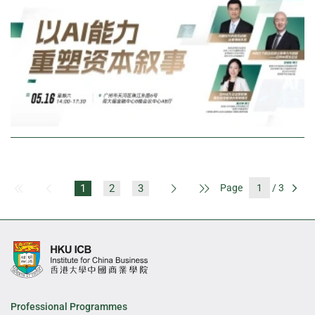
1
2
3
Page
/ 3
First Page
Previous Page
Next Page
Last Page
Go
Professional Programmes