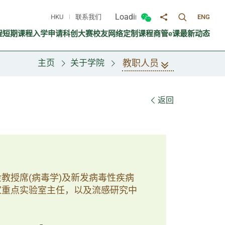
Loading...
HKU
联系我们
ENG
切换搜寻面
切换微信面板
分享至
程
短期课程
入学申请
科创大赛
校友网络
定制课程
商管e课
最新动态
教职人员
主页
关于学院
返回
教授席(病毒学)及新发病毒性疾病
家重点实验室主任，以及流感研究中