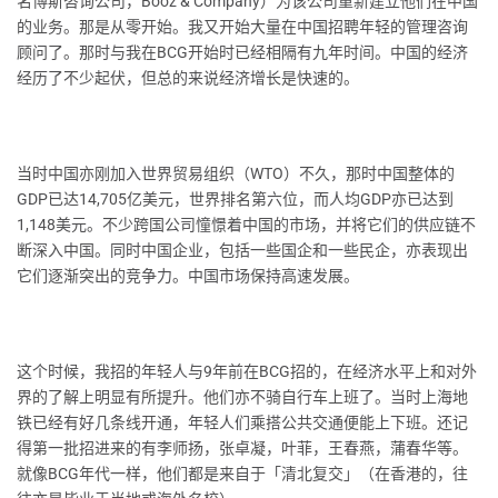
名博斯咨询公司，Booz & Company）为该公司重新建立他们在中国
的业务。那是从零开始。我又开始大量在中国招聘年轻的管理咨询
顾问了。那时与我在BCG开始时已经相隔有九年时间。中国的经济
经历了不少起伏，但总的来说经济增长是快速的。
当时中国亦刚加入世界贸易组织（WTO）不久，那时中国整体的
GDP已达14,705亿美元，世界排名第六位，而人均GDP亦已达到
1,148美元。不少跨国公司憧憬着中国的市场，并将它们的供应链不
断深入中国。同时中国企业，包括一些国企和一些民企，亦表现出
它们逐渐突出的竞争力。中国市场保持高速发展。
这个时候，我招的年轻人与9年前在BCG招的，在经济水平上和对外
界的了解上明显有所提升。他们亦不骑自行车上班了。当时上海地
铁已经有好几条线开通，年轻人们乘搭公共交通便能上下班。还记
得第一批招进来的有李师扬，张卓凝，叶菲，王春燕，蒲春华等。
就像BCG年代一样，他们都是来自于「清北复交」（在香港的，往