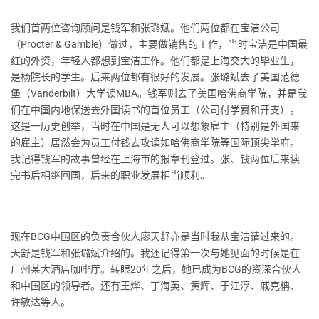
我们首两位咨询顾问是钱军和张璐斌。他们两位都在宝洁公司
（Procter & Gamble）做过，主要做销售的工作，当时宝洁是中国最
红的外资，年轻人都想到宝洁工作。他们都是上海交大的毕业生，
是杨院长的学生。后来两位都有很好的发展。张璐斌去了美国范德
堡（Vanderbilt）大学读MBA。钱军则去了美国哈佛商学院，并是我
们在中国内地保送去外国读书的首位员工（公司付学费和开支）。
这是一历史创举，当时在中国是无人可以想象雇主（特别是外国来
的雇主）居然会为员工付钱去攻读如哈佛商学院等国际顶尖学府。
我记得钱军的故事曾经在上海市的报章刊登过。张、钱两位后来读
完书后相继回国，后来的职业发展相当顺利。
现在BCG中国区的负责合伙人廖天舒亦是当时我从宝洁请过来的。
天舒是钱军和张璐斌介绍的。我还记得第一次与她见面的时候是在
广州某大酒店咖啡厅。转眼20年之后，她已成为BCG的资深合伙人
和中国区的领导者。还有王烨、丁海英、黄辉、于江淳、戚克柟、
许敏达等人。