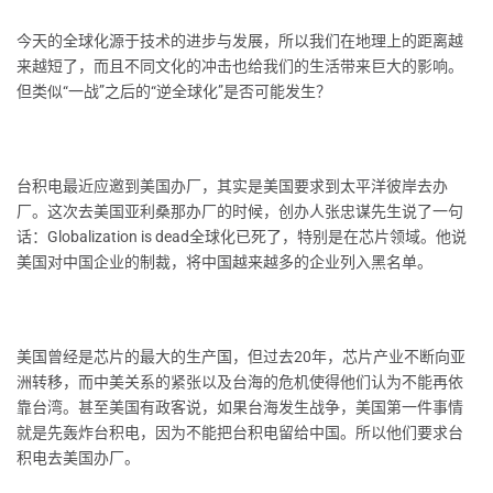
今天的全球化源于技术的进步与发展，所以我们在地理上的距离越
来越短了，而且不同文化的冲击也给我们的生活带来巨大的影响。
但类似“一战”之后的“逆全球化”是否可能发生？
台积电最近应邀到美国办厂，其实是美国要求到太平洋彼岸去办
厂。这次去美国亚利桑那办厂的时候，创办人张忠谋先生说了一句
话：Globalization is dead全球化已死了，特别是在芯片领域。他说
美国对中国企业的制裁，将中国越来越多的企业列入黑名单。
美国曾经是芯片的最大的生产国，但过去20年，芯片产业不断向亚
洲转移，而中美关系的紧张以及台海的危机使得他们认为不能再依
靠台湾。甚至美国有政客说，如果台海发生战争，美国第一件事情
就是先轰炸台积电，因为不能把台积电留给中国。所以他们要求台
积电去美国办厂。