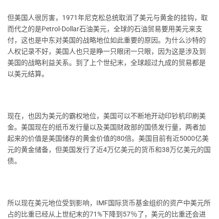
但美国人很厉害，1971年尼克松总统取消了美元与黄金的挂钩，取
而代之的是Petrol-Dollar石油美元，全球的石油贸易要用美元来支
付，这也是中东对美国的战略地位如此重要的原因。为什么沙特的
人权记录不好，美国人也只是睁一只眼闭一只眼，因为这是涉及到
美国的战略利益关系。到了上个世纪末，全球超过九成的贸易都是
以美元结算。
现在，也因为美元的霸权地位，美国可以不断地开动印钞机印刷美
金。美国现在的纸币发行量以及美国财政部的国债发行量，两者加
起来的价值是美国储存的黄金价值的80倍。美国目前有近5000亿美
元的黄金储备，但美国发行了近4万亿美元的货币和38万亿美元的国
债。
所以现在美元地位受到影响，IMF国际货币基金组织的资产中美元所
占的比重已经从上世纪末的71%下降到57％了，美元的比重还会进