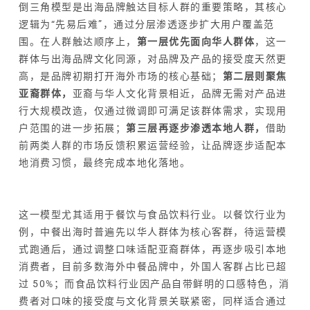
倒三角模型是出海品牌触达目标人群的重要策略，其核心
逻辑为“先易后难”，通过分层渗透逐步扩大用户覆盖范
围。在人群触达顺序上，
第一层优先面向华人群体
，这一
群体与出海品牌文化同源，对品牌及产品的接受度天然更
高，是品牌初期打开海外市场的核心基础；
第二层则聚焦
亚裔群体，
亚裔与华人文化背景相近，品牌无需对产品进
行大规模改造，仅通过微调即可满足该群体需求，实现用
户范围的进一步拓展；
第三层再逐步渗透本地人群，
借助
前两类人群的市场反馈积累运营经验，让品牌逐步适配本
地消费习惯，最终完成本地化落地。
这一模型尤其适用于餐饮与食品饮料行业。以餐饮行业为
例，中餐出海时普遍先以华人群体为核心客群，待运营模
式跑通后，通过调整口味适配亚裔群体，再逐步吸引本地
消费者，目前多数海外中餐品牌中，外国人客群占比已超
过 50%；而食品饮料行业因产品自带鲜明的口感特色，消
费者对口味的接受度与文化背景关联紧密，同样适合通过