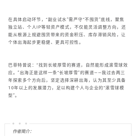
在具体启动环节，“副业试水”需严守“不囤货”底线，聚焦
独立站、个人IP等轻资产模式，不仅能灵活调整方向，还
能从根源上规避囤货带来的资金积压、库存滞销风险，让
个体出海起步更稳健、更具可控性。
巴菲特曾说：“找到长坡厚雪的赛道，自然能形成滚雪球效
应。”出海正是这样一条“长坡厚雪”的赛道——我过去两三
年探索多个方向后，坚定选择深耕出海，认为其至少具备
10年以上的发展潜力，足以构建个人与企业的“滚雪球模
型”。
作者简介：