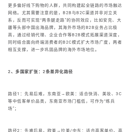
更多偏好线下购物的人群，共同构建起全链路的市场触达
网络。尤其需要注意的是，B2B与B2C渠道并非对立关
系，反而可实现“两条腿走路”的协同效应，比如安克、大
疆等头部中国出海品牌，其海外市场的B2B业务占比极
高，通过经销代理、企业合作等B2B模式拓展渠道深度，
同时结合面向终端消费者的B2C模式扩大市场广度，两者
相互支撑，进一步巩固品牌的海外市场地位。
2、多国家扩张：2条差异化路径
路径1：先易后难，东南亚→欧美：适合快消、美妆、3C
等中低客单价品类，东南亚市场门槛低，可作为“练兵
场”；
路径2：先难后易，欧美→拉美/中东：适合高客单价、高