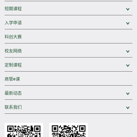
短期课程
展
入学申请
展
科创大赛
校友网络
展
定制课程
展
商管e课
最新动态
展
联系我们
展