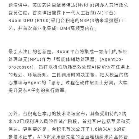
题演讲中，美国芯片巨擘英伟达(Nvidia)创办人兼行政总
裁黄仁勋，首次详细披露下一代人工智能(AI)平台：
Rubin GPU (R100)采用台积电的N3P(3纳米增强版)工
艺，并首次商业化集成HBM4高频宽内存。
最引人注目的创新是，Rubin平台将集成一颗专门的神经
处理单元(NPU)作为「智能体辅助处理器」(AqentCo-
processor)，旨在以极低功耗高效处理AI智能体在任务上
的规划、环境感知、工具调用时的决策辑，把大模型的核
心推理与Agent的「思考」过程在硬件层面上分离，大幅
提升复杂A任务的执行效率。
另外，台积电在本月的技术论坛宣布，其备受期待的2纳
米N2已顺利进入风险性试产阶段，首批客户包括苹果和英
伟达。更重要的是，台积电首次公开了1.6纳米A16的初
步技术细节。A16将采用更先进的垂直堆栈纳米片晶体管