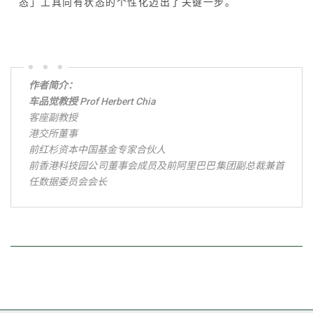
态」工具向有状态的个性化迈出了关键一步。
作者简介：
车品觉教授 Prof Herbert Chia
客座副教授
港交所董事
前红杉资本中国基金专家合伙人
前香港科技园公司董事会成员及前阿里巴巴集团副总裁兼首
任数据委员会会长