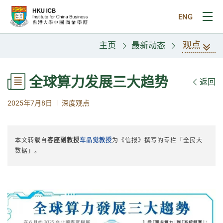
跳往主要内容
ENG
打
观点
主页
最新动态
全球算力发展三大趋势
返回
|
2025年7月8日
深度观点
本文转载自
客座副教授
车品觉教授
为《信报》撰写的专栏「全民大
数据」。