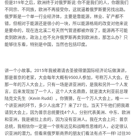
但是319年之后，欧洲终于对俄罗斯说: 你不是我们的人，你跟我们
不同宗、不同族，欧洲不再接受你，这就逼着俄罗斯要另找出路。
俄罗斯是一个单一行业经济体，主要是靠能源，林业、矿产都不
错，但相对于能源还是很小的一块，所以能源格局的改变对他来说
是要命的，现在连北溪二号天然气管道都被炸毁了，能源再不可能
卖到欧洲去，政治上也不允许俄罗斯再卖到欧洲去，那怎么办？只
能够往东看，特别是中国，当然也包括印度。
讲一个小故事。2015年我被邀请去圣彼得堡国际经济论坛做演讲，
那是普京的老家，大会每年大概有9500人参加，号称万人大会。在
那一年的万人大会上，只有一场是讲亚洲的，是我和另外一个人发
言，后来发现加了一个人，这个人大名鼎鼎，就是澳大利亚前总理
陆克文先生（Kevin Rudd）。你猜猜，在一个万人大会上，唯一 一
个讲亚洲的环节，多少人出席了？来了27 位。当天下午他们把我邀
请到大会上，因为普京总统要找4个人，分别代表美洲、中东、欧洲
和亚洲，我是被拉上去的，因为没有亚洲人。我在大会上问：普京
总统，我相信你一定是一个很有远见和战略性思维的人，必定很认
识亚洲的潜力。但看來俄罗斯商界的朋友们看法有点不一样! 过往30