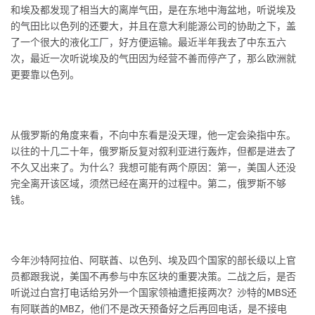
和埃及都发现了相当大的离岸气田，是在东地中海盆地，听说埃及
的气田比以色列的还要大，并且在意大利能源公司的协助之下，盖
了一个很大的液化工厂，好方便运输。最近半年我去了中东五六
次，最近一次听说埃及的气田因为经营不善而停产了，那么欧洲就
更要靠以色列。
从俄罗斯的角度来看，不向中东看是没天理，他一定会染指中东。
以往的十几二十年，俄罗斯反复对叙利亚进行轰炸，但都是进去了
不久又出来了。为什么？我想可能有两个原因：第一，美国人还没
完全离开该区域，须然已经在离开的过程中。第二，俄罗斯不够
钱。
今年沙特阿拉伯、阿联酋、以色列、埃及四个国家的部长级以上官
员都跟我说，美国不再参与中东区块的重要决策。二战之后，是否
听说过白宫打电话给另外一个国家领袖遭拒接两次？沙特的MBS还
有阿联酋的MBZ，他们不是改天预备好之后再回电话，是不接电