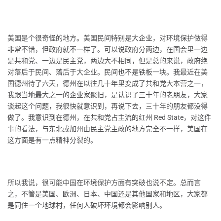
美国是个很奇怪的地方。美国民间特别是大企业，对环境保护做得
非常不错，但政府就不一样了。可以说政府分两边，在国会里一边
是共和党、一边是民主党，两边大不相同，但是总的来说，政府绝
对落后于民间、落后于大企业。民间也不是铁板一块。我最近在美
国德州待了六天，德州在以往几十年里变成了共和党大本营之一，
我跟当地最大之一的企业家聚旧，是认识了三十年的老朋友，大家
谈起这个问题，我很快就意识到，再说下去，三十年的朋友都没得
做了。我意识到在德州，在共和党占主流的红州 Red State，对这件
事的看法，与东北或加州由民主党主政的地方完全不一样，美国在
这方面是有一点精神分裂的。
所以我说，很可能中国在环境保护方面有突破也说不定。总而言
之，不管是美国、欧洲、日本、中国还是其他国家和地区，大家都
是同住一个地球村，任何人破坏环境都会影响别人。