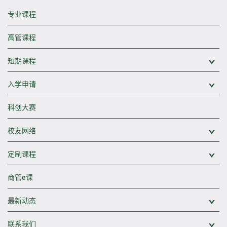
专业课程
高管课程
短期课程
展
入学申请
展
科创大赛
校友网络
展
定制课程
展
商管e课
最新动态
展
联系我们
展