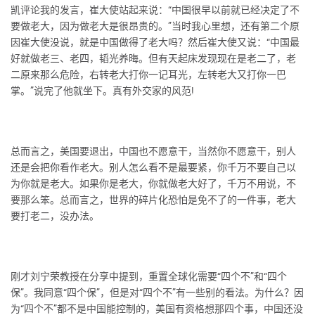
凯评论我的发言，崔大使站起来说：“中国很早以前就已经决定了不
要做老大，因为做老大是很昂贵的。”当时我心里想，还有第二个原
因崔大使没说，就是中国做得了老大吗？然后崔大使又说：“中国最
好就做老三、老四，韬光养晦。但有天起床发现现在是老二了，老
二原来那么危险，右转老大打你一记耳光，左转老大又打你一巴
掌。”说完了他就坐下。真有外交家的风范!
总而言之，美国要退出，中国也不愿意干，当然你不愿意干，别人
还是会把你看作老大。别人怎么看不是最要紧，你千万不要自己以
为你就是老大。如果你是老大，你就做老大好了，千万不用说，不
要那么笨。总而言之，世界的碎片化恐怕是免不了的一件事，老大
要打老二，没办法。
刚才刘宁荣教授在分享中提到，重置全球化需要“四个不”和“四个
保”。我同意“四个保”，但是对“四个不”有一些别的看法。为什么？因
为“四个不”都不是中国能控制的，美国有资格想那四个事，中国还没