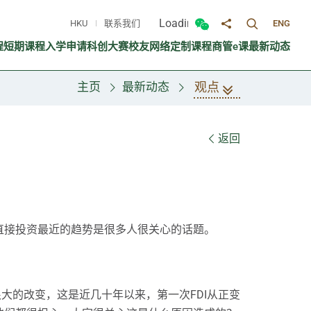
Loading...
HKU
联系我们
ENG
切换搜寻面
切换微信面板
分享至
程
短期课程
入学申请
科创大赛
校友网络
定制课程
商管e课
最新动态
观点
主页
最新动态
返回
直接投资最近的趋势是很多人很关心的话题。
很大的改变，这是近几十年以来，第一次FDI从正变