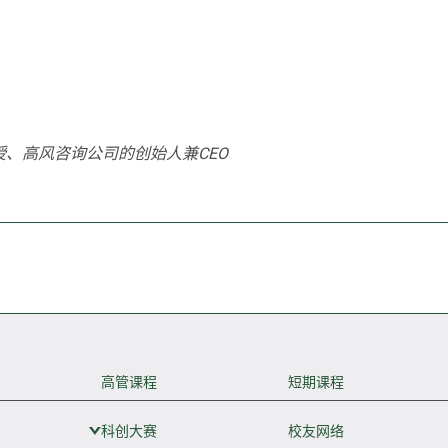
、高风咨询公司的创始人兼CEO
高管课程
短期课程
科创大赛
展开次级菜单
校友网络