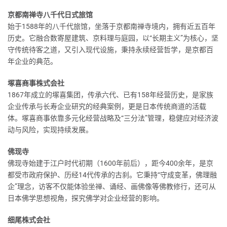
京都南禅寺八千代日式旅馆
始于1588年的八千代旅馆，坐落于京都南禅寺境内，拥有近五百年
历史。它融合数寄屋建筑、京料理与庭园，以“长期主义”为核心，坚
守传统待客之道，又引入现代设施，秉持永续经营哲学，是京都百
年企业的典范。
塚喜商事株式会社
1867年成立的塚喜集团，传承六代、已有158年经营历史，是家族
企业传承与长寿企业研究的经典案例，更是日本传统商道的活载
体。塚喜商事依靠多元化经营战略及“三分法”管理，稳健应对经济波
动与风险，实现持续发展。
佛现寺
佛现寺始建于江户时代初期（1600年前后），距今400余年，是京
都受市政府保护、历经14代传承的古刹。它秉持“守成变革，佛理融
企”理念，访客不仅能体验坐禅、诵经、画佛像等佛教修行，还可从
日本佛学思想视角，探究佛学对企业经营的影响。
细尾株式会社