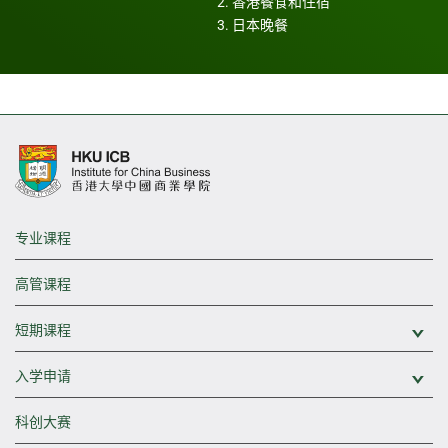
2. 香港餐食和住宿
3. 日本晚餐
专业课程
高管课程
短期课程
展
入学申请
展
科创大赛