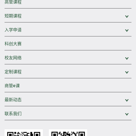
高管课程
短期课程
展
入学申请
展
科创大赛
校友网络
展
定制课程
展
商管e课
最新动态
展
联系我们
展