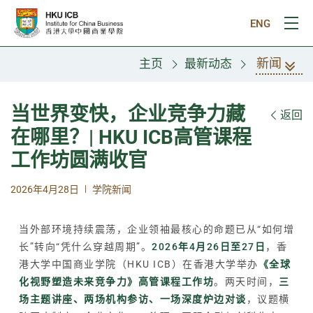
跳往主要内容
ENG
打
新闻
主页
最新动态
当世界变快，企业竞争力藏
返回
在哪里？| HKU ICB高管课程
工作坊圆满收官
|
2026年4月28日
学院新闻
当外部环境持续震荡，企业领袖最核心的命题已从“如何增
长”转向“凭什么穿越周期”。
2026年4月26日至27日
，香
港大学中国商业学院（HKU ICB）在香港大学举办
《全球
化视野塑造未来竞争力》高管课程工作坊
。两天时间，
三
场主题讲座、两场机构参访、一场深度炉边对谈
，议题横