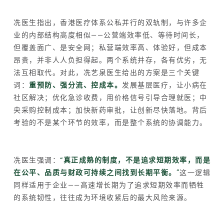
冼医生指出，香港医疗体系公私并行的双轨制，与许多企
业的内部结构高度相似——公营端效率低、等待时间长，
但覆盖面广、是安全网；私营端效率高、体验好，但成本
昂贵，并非人人负担得起。两个系统并存，各有优劣，无
法互相取代。对此，冼艺泉医生给出的方案是三个关键
词：
重预防、强分流、控成本。
发展基层医疗，让小病在
社区解决；优化急诊收费，用价格信号引导合理就医；中
央采购控制成本；加快新药审批，让创新尽快落地。背后
考验的不是某个环节的效率，而是整个系统的协调能力。
冼医生强调：
“真正成熟的制度，不是追求短期效率，而是
在公平、品质与财政可持续之间找到长期平衡。”
这一逻辑
同样适用于企业——高速增长期为了追求短期效率而牺牲
的系统韧性，往往成为环境收紧后的最大风险来源。