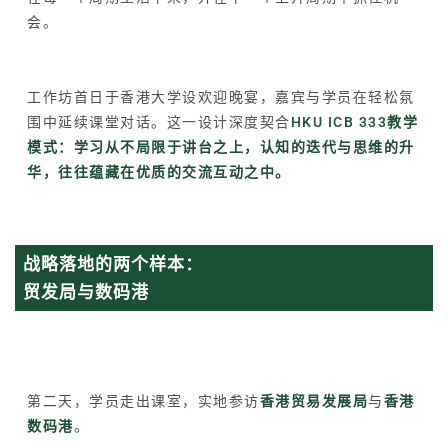
会。
工作坊首日于香港大学设欢迎晚宴，嘉宾与学员在轻松氛
围中延续课堂对话。这一设计深度契合
HKU ICB 333教学
模式：学习从不局限于讲台之上，认知的迭代与思维的升
华，往往蕴藏在优质的交流互动之中。
战略落地的两个样本：
贸发局与数码港
第二天，学员走出课室，实地参访
香港贸易发展局
与
香港
数码港
。