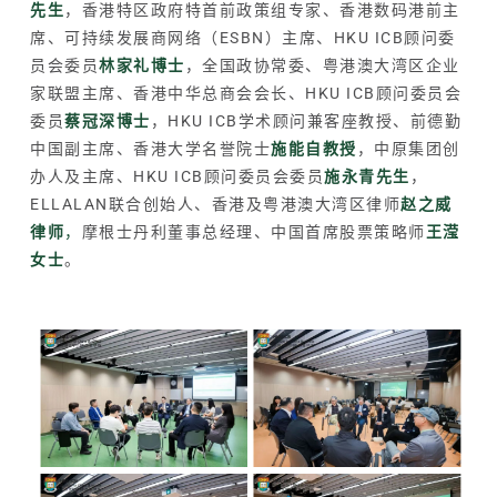
先生
，香港特区政府特首前政策组专家、香港
数码港
前主
席、可持续发展商网络（ESBN）主席、HKU ICB顾问委
员会委员
林家礼博士
，全国政协常委、粤港澳大湾区企业
家联盟主席、香港中华总商会会长、HKU ICB顾问委员会
委员
蔡冠深博士
，HKU ICB学术顾问兼客座教授、前德勤
中国副主席、香港大学名誉院士
施能自教授
，中原集团创
办人及主席、HKU ICB顾问委员会委员
施永青先生
，
ELLALAN联合创始人、香港及粤港澳大湾区律师
赵之威
律师
，
摩根士丹利董事总经理、中国首席股票策略师
王滢
女士
。