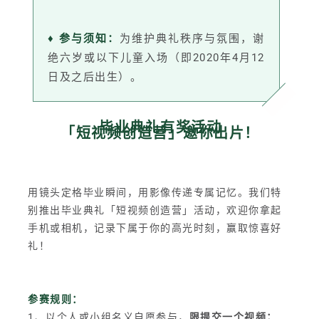
♦ 参与须知：
为维护典礼秩序与氛围，谢
绝六岁或以下儿童入场（即2020年4月12
日及之后出生）。
毕业典礼有奖活动
「短视频创造营」邀你出片！
用镜头定格毕业瞬间，用影像传递专属记忆。我们特
别推出毕业典礼「短视频创造营」活动，欢迎你拿起
手机或相机，记录下属于你的高光时刻，赢取惊喜好
礼！
参赛规则：
1、以个人或小组名义自愿参与，
限提交一个视频；