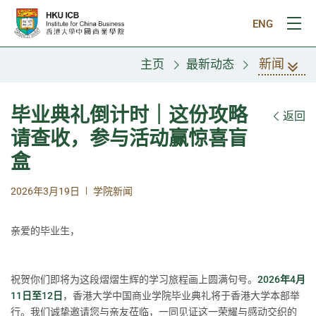
跳往主要内容
ENG
打
新闻
主页
最新动态
毕业典礼倒计时｜这份攻略
返回
请查收，参与活动赢惊喜盲
盒
|
2026年3月19日
学院新闻
亲爱的毕业生，
祝贺你们即将为这段熠熠生辉的学习旅程画上圆满句号。
2026年4月
11日至12日
，香港大学中国商业学院毕业典礼将于香港大学本部举
行。我们诚挚邀请您与亲友莅临，一同见证这一荣耀与感动交织的