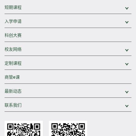
短期课程
展
入学申请
展
科创大赛
校友网络
展
定制课程
展
商管e课
最新动态
展
联系我们
展