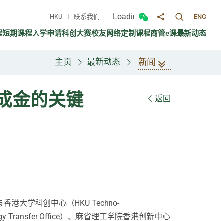
Loading...
HKU
联系我们
ENG
切换搜寻面
切换微信面板
分享至
程
短期课程
入学申请
科创大赛
校友网络
定制课程
商管e课
最新动态
新闻
主页
最新动态
石成金的关键
返回
）与香港大学科创中心（HKU Techno-
logy Transfer Office）、麻省理工学院香港创新中心