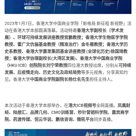
2023年1月7日，香港大学中国商业学院「新格局 新征程 新视野」活
动在香港大学本部圆满落幕。活动特邀
香港大学副校长（学术发
展）、环球可持续发展讲座教授宫鹏教授；香港大学生物医学学院
教授、霍广文伉俪基金教授（精准治疗）金冬雁教授；香港大学历
史系教授、香港大学嘉里集团基金讲座教授 (全球化历史)徐国琦教
授；香港大学协理副校长(大湾区发展)、香港大学中国商业学院
（HKU ICB）创院院长刘宁荣教授
四位港大教授出席，分别从
可持续
发展、后疫情走向、历史文化及政经局势
等多元视角，分享真知灼
见。香港大学
中国商业学院副院长杨仕名先生
担任主持人。
本次活动于香港大学本部举办，在
港大ICB视频号
全网直播。
凤凰财
经、陆想汇、品牌几何、CMO训练营、秒针营销科学院、嘉宾商学
院、药渡传媒、倪云华说、鹏信咨询、微吼平台
同步直播。