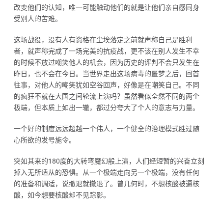
改变他们的认知，唯一可能触动他们的就是让他们亲自感同身
受别人的苦难。
这场战役，没有人有资格在尘埃落定之前就声称自己是胜利
者，就声称完成了一场完美的抗疫战，更不该在别人发生不幸
的时候不放过嘲笑他人的机会，因为历史的评判不会只发生在
昨日，也不会在今日。当世界走出这场病毒的噩梦之后，回首
往事，对他人的嘲笑犹如空谷回声，好像是在嘲笑自己。不同
的疯狂不就在大国之间轮流上演吗？虽然看似全然不同的两个
极端，但本质上如出一辙，都过分夸大了个人的意志与力量。
一个好的制度远远超越一个伟人，一个健全的治理模式胜过随
心所欲的发号施令。
突如其来的180度的大转弯魔幻般上演，人们经短暂的兴奋立刻
掉入无所适从的恐惧。从一个极端走向另一个极端，没有任何
的准备和调适，说撤退就撤退了。曾几何时，不想核酸被逼核
酸，如今想要核酸却不见踪影。