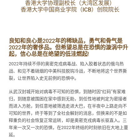
香港大学协理副校长（大湾区发展）
香港大学中国商业学院（ICB）创院院长
良知和良心是2022年的稀缺品，勇气和骨气是
2022年的奢侈品。但希望总是在恐惧的漩涡中升
起，信心总是在绝望的低洼燃起!
2022年持续不停的奥密克戎病毒战、陷入胶着状态的俄乌热
战、和见不着硝烟的中美科技脱钩冷战，不断地将这个世界撕
裂，让世界陷入史无前例的恐惧中。
从武汉封城开始对病毒不可知的恐惧，到随时因“红码”有家难
归，到随意被围困在家中感到无助，到任性地被判定为密接者
而进入方舱，到任意地被筛选走进大巴，在半夜中上路走向不
可知的世界，终于等到了全社会解封的消息，但换来的不是如
释重负的社会恢复正常运转，却是奥密克戎病毒长驱直入。三
年来一次又一次的恐惧，在2022年终结的时刻依旧在大地上蔓
延。