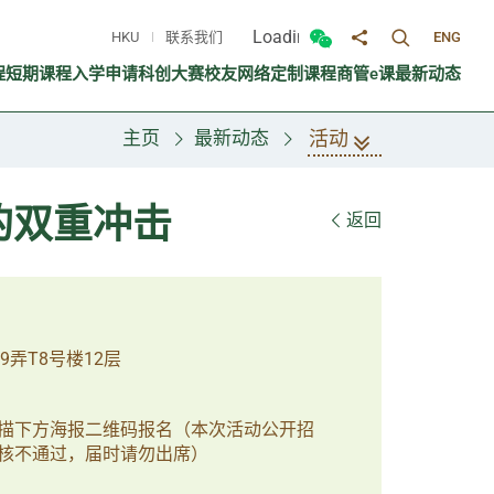
Loading...
HKU
联系我们
ENG
切换搜寻面
切换微信面板
分享至
程
短期课程
入学申请
科创大赛
校友网络
定制课程
商管e课
最新动态
活动
主页
最新动态
的双重冲击
返回
9弄T8号楼12层
描下方海报二维码报名（本次活动公开招
核不通过，届时请勿出席）