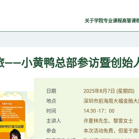
关于学院
专业课程
高管课
旅——小黄鸭总部参访暨创始
日期
2025年8月7日 (星期四)
地点
深圳市前海周大福金融大
时间
14:30 -17：00
主讲人
许夏林先生、黎雯女士
参会
本次活动免费，但鉴于席