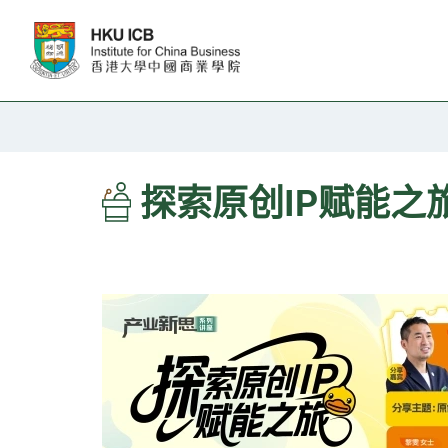
跳往主要内容
探索原创IP赋能之