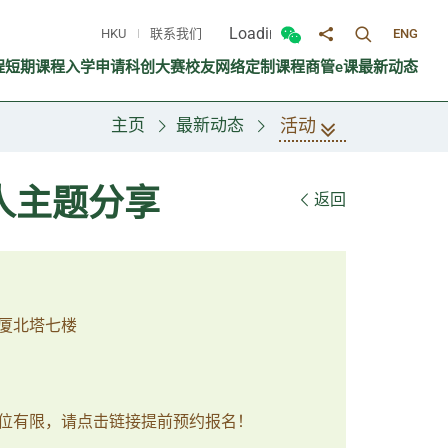
Loading...
HKU
联系我们
ENG
切换搜寻面
切换微信面板
分享至
程
短期课程
入学申请
科创大赛
校友网络
定制课程
商管e课
最新动态
活动
主页
最新动态
人主题分享
返回
厦北塔七楼
位有限，请点击链接提前预约报名！