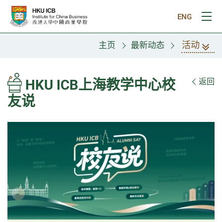
跳往主要内容
ENG
打
活动
主页
最新动态
HKU ICB上海教学中心校
返回
友说