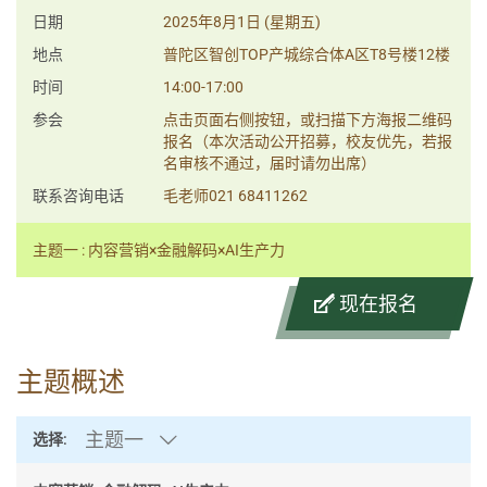
日期
2025年8月1日 (星期五)
地点
普陀区智创TOP产城综合体A区T8号楼12楼
时间
14:00-17:00
参会
点击页面右侧按钮，或扫描下方海报二维码
报名（本次活动公开招募，校友优先，若报
名审核不通过，届时请勿出席）
联系咨询电话
毛老师021 68411262
主题一 : 内容营销×金融解码×AI生产力
现在报名
主题概述
主题一
选择: