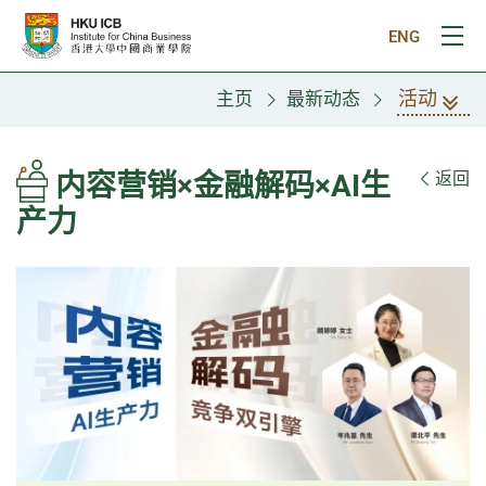
跳往主要内容
ENG
打
活动
主页
最新动态
内容营销×金融解码×AI生
返回
产力