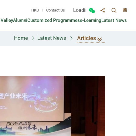
Loading...
HKU
Contact Us
简
Toggle sea
Toggle Wechat panel
Share to
oValley
Alumni
Customized Programmes
e-Learning
Latest News
Articles
Home
Latest News