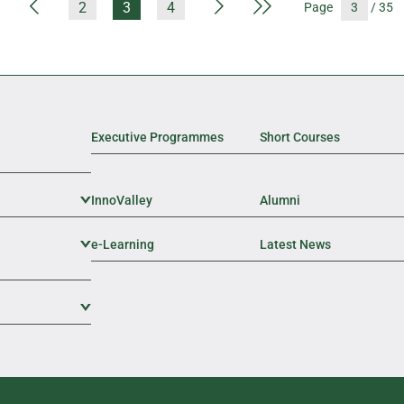
First Page
Previous Page
Next Page
Last Page
2
3
4
Page
/ 35
Executive Programmes
Short Courses
InnoValley
Expand Sub Level
Alumni
e-Learning
Expand Sub Level
Latest News
Expand Sub Level