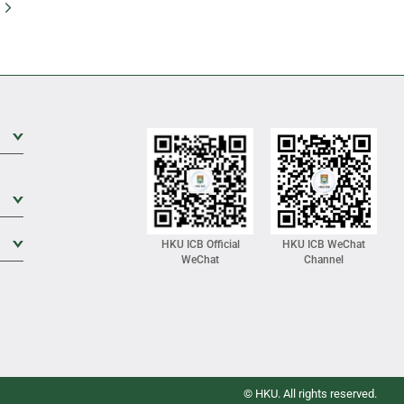
Go
Expand Sub Level
Expand Sub Level
Expand Sub Level
HKU ICB Official
HKU ICB WeChat
WeChat
Channel
© HKU. All rights reserved.