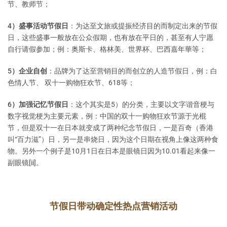
节、教师节；
4）盛事活动节假日
：为达至文旅或提振经济目的而制定出来的节假
日，这些盛事一般放在公众假期，也有放在平日的，甚至有人宁愿
自行请假参加；例：奥斯卡、格林美、世界杯、巴西嘉年華等；
5）企业自创
：品牌为了达至营销目的而创立的人造节假日，例：白
色情人节、 双十一购物狂欢节、618等；
6）加强记忆节假日
：这个其实是5）的分类，主要以文字谐音梗与
数字视觉梗为主要元素，例：中国的双十一购物狂欢节源于光棍
节，但是双十一在日本就变成了两种纪念节假日，一是百奇（香港
叫“百力滋”）日，另一是串烧日，因为这个日期在视角上像这两种食
物。另外一个例子是10月1日在日本是眼镜日因为10.01看起来像一
副眼镜[ii]。
节假日带动确定性热点营销活动