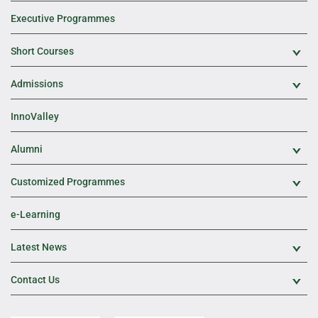
Executive Programmes
Short Courses
Exp
Admissions
Exp
InnoValley
Alumni
Exp
Customized Programmes
Exp
e-Learning
Latest News
Exp
Contact Us
Exp