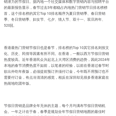
销潜力的节假日。据内地一个社交媒体和数字营销内容与招聘平台
的最新报告显示，春节过去3年都稳占内地热门营销节日排名榜榜
首，这个排名榜的其它Top 10排名顺序为夏日营销季、春日营销
季、冬日营销季、妇女节、七夕、情人节、双十一、双旦跨年、
520[i]。
香港最热门营销节假日也是春节，排名榜的Top 10其它排名则按文
化、历史、民情等因素有所不同。在香港，一般以西方节假日营销
热度较高。近年香港民众兴起北上大湾区消费的趋势，因此2024年
本地的春节消费热度不如前，以笔者的经验，以前在香港过春节时
欲出外吃年夜饭，必须提前预订并须付订金，今年既不用预订也不
需要付订金，有点冷清清的感觉，相反在深圳却见很多香港家庭在
热闹地吃团年饭。
节假日营销是品牌全年无休的主题，每个月均满布节假日营销机
会。一年之计在于春，春季是规划全年节假日营销地图的最佳时