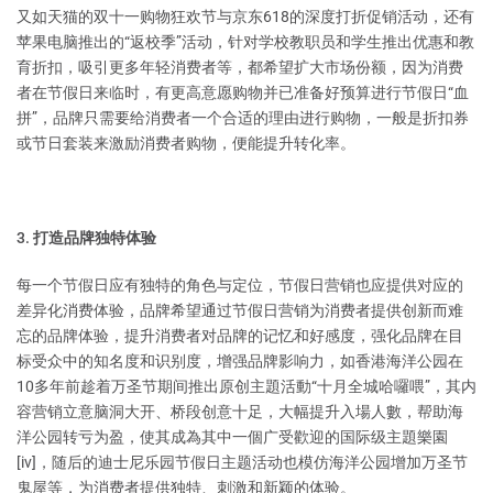
又如天猫的双十一购物狂欢节与京东618的深度打折促销活动，还有
苹果电脑推出的“返校季”活动，针对学校教职员和学生推出优惠和教
育折扣，吸引更多年轻消费者等，都希望扩大市场份额，因为消费
者在节假日来临时，有更高意愿购物并已准备好预算进行节假日“血
拼”，品牌只需要给消费者一个合适的理由进行购物，一般是折扣券
或节日套装来激励消费者购物，便能提升转化率。
3. 打造品牌独特体验
每一个节假日应有独特的角色与定位，节假日营销也应提供对应的
差异化消费体验，品牌希望通过节假日营销为消费者提供创新而难
忘的品牌体验，提升消费者对品牌的记忆和好感度，强化品牌在目
标受众中的知名度和识别度，增强品牌影响力，如香港海洋公园在
10多年前趁着万圣节期间推出原创主題活動“十月全城哈囉喂”，其内
容营销立意脑洞大开、桥段创意十足，大幅提升入場人數，帮助海
洋公园转亏为盈，使其成為其中一個广受歡迎的国际级主題樂園
[iv]，随后的迪士尼乐园节假日主题活动也模仿海洋公园增加万圣节
鬼屋等，为消费者提供独特、刺激和新颖的体验。