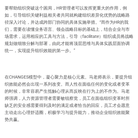
要帮助组织突破这个困局，HR管理者可以发挥更重大的作用，例
如，引导组织关键利益相关者共同就构建组织差异化优势的战略路
径深入讨论，并达成跨部门协同的具体实施举措。“而作为HR的我
们，需要在读懂业务语言、领会战略目标的基础上，结合企业与市
场需求，运用相应的工具与方法，引导（facilitate）组织成员将战略
规划做细致分解与部署，由此才能将顶层思维与具体实践层面协调
统一，实现提升组织效能的第一步。”
在CHANGES模型中，凝心聚力是核心元素。马老师表示，要提升组
织效能必然会出现一系列改变。而人性在面临任何的变化或者变革
的时候，非常容易产生抵触心理从而反映在行为上的不作为。马老
师强调，人力资源管理者需要敏锐察觉，员工在面临组织变革时所
缺乏的安全感需要得到及时的满足或者恰当的回应，员工才会愿意
主动走出心理舒适圈，积极学习与提升能力，推动企业组织效能聚
势共赢。