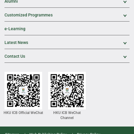
Alumni
Exp
Customized Programmes
Exp
e-Learning
Latest News
Exp
Contact Us
Exp
HKU ICB Official WeChat
HKU ICB WeChat
Channel