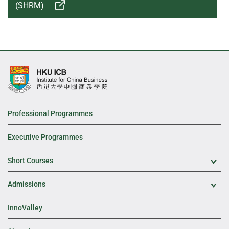
(SHRM)
Professional Programmes
Executive Programmes
Short Courses
Exp
Admissions
Exp
InnoValley