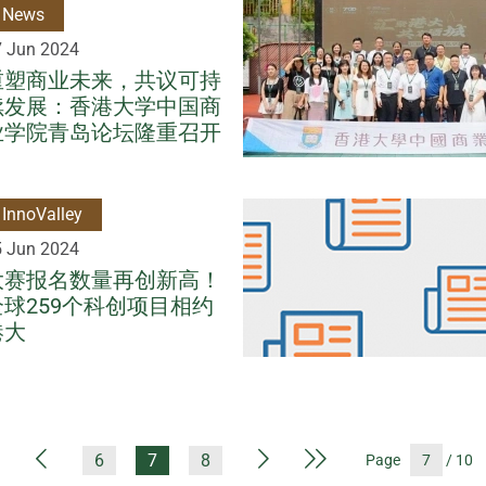
News
7 Jun 2024
重塑商业未来，共议可持
续发展：香港大学中国商
业学院青岛论坛隆重召开
InnoValley
5 Jun 2024
大赛报名数量再创新高！
全球259个科创项目相约
港大
First Page
Previous Page
Next Page
Last Page
6
7
8
Page
/ 10