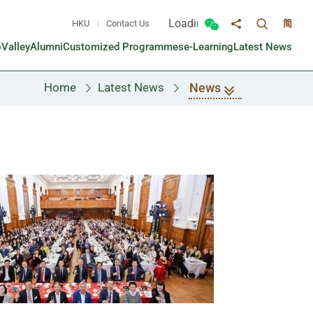
Loading...
HKU
Contact Us
简
Toggle sea
Toggle Wechat panel
Share to
oValley
Alumni
Customized Programmes
e-Learning
Latest News
News
Home
Latest News