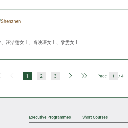
Shenzhen
生、汪洁莲女士、肖映琛女士、黎雯女士
First Page
Previous Page
Next Page
Last Page
1
2
3
Page
/ 4
Executive Programmes
Short Courses