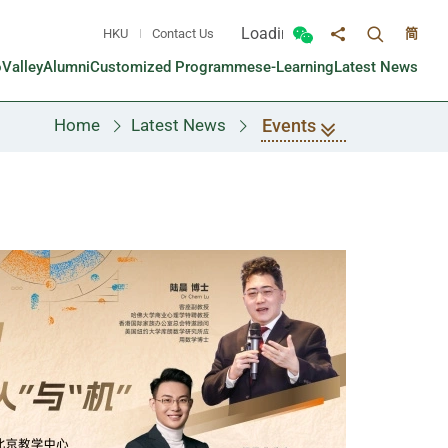
Loading...
HKU
Contact Us
简
Toggle sea
Toggle Wechat panel
Share to
oValley
Alumni
Customized Programmes
e-Learning
Latest News
Events
Home
Latest News