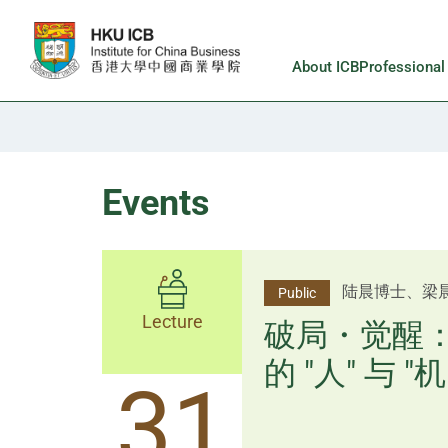
Skip to main content
About ICB
Professiona
Events
杨文斌先生、
陆晨博士、梁
Public
Public
Lecture
Lecture
逻辑×算法：
破局・觉醒
置内核
的 "人" 与 "机
31
31
逻辑×算法：重塑资产配