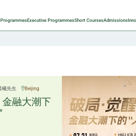
l Programmes
Executive Programmes
Short Courses
Admissions
Inn
邱良弼先生
晨曦先生
Beijing
Guangzhou
重塑资产配
：金融大潮下
"
置内核