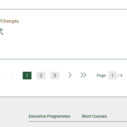
Chengdu
式
First Page
Previous Page
Next Page
Last Page
1
2
3
Page
/ 4
Executive Programmes
Short Courses