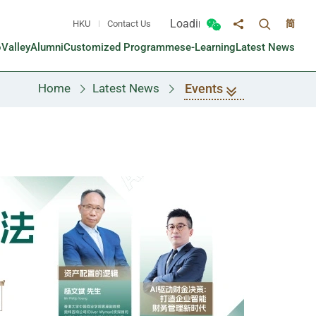
Loading...
HKU
Contact Us
简
Toggle sea
Toggle Wechat panel
Share to
oValley
Alumni
Customized Programmes
e-Learning
Latest News
Events
Home
Latest News