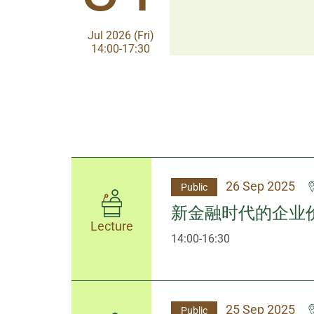
Aug 2026 (Fri)
Jul 2026 (Fri)
13:30-17:00
14:00-17:30
26 Sep 2025
Public
新金融时代的企业
Lecture
14:00-16:30
25 Sep 2025
Public