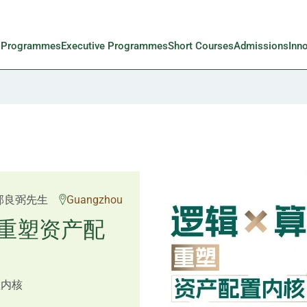
l Programmes
Executive Programmes
Short Courses
Admissions
Inn
 Rosemarie Yau、潘天
邱良弼先生
Guangzhou
先生 Mr Guoping Li
重塑资产配
预见新局
置内核