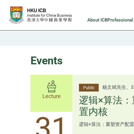
Skip to main content
About ICB
Professiona
Events
李邱敬贤女士 Ms
杨文斌先生、
Public
Public
佑博士 Dr Tim Pan、李国平
Lecture
Lecture
逻辑×算法：
Shenzhen
置内核
跨界智汇・
14
31
逻辑×算法：重塑资产配