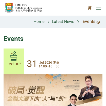
Skip to main content
简
Ope
Events
Home
Latest News
Events
31
31
Jul 2026 (Fri)
Jul 2026 (Fri)
Lecture
Lecture
14:00 -16：30
14:00-17:30