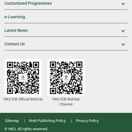
Customized Programmes
Exp
e-Learning
Latest News
Exp
Contact Us
Exp
HKU ICB Official WeChat
HKU ICB WeChat
Channel
Sitemap
Web Publishing Policy
Privacy Policy
© HKU. All rights reserved.