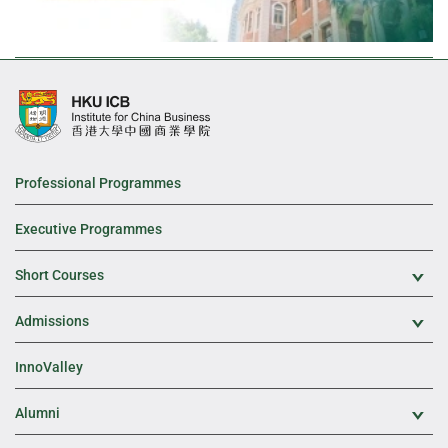
Professional Programmes
Executive Programmes
Short Courses
Exp
Admissions
Exp
InnoValley
Alumni
Exp