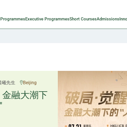
l Programmes
Executive Programmes
Short Courses
Admissions
Inn
邱良弼先生
晨曦先生
Beijing
Guangzhou
重塑资产配
：金融大潮下
"
置内核