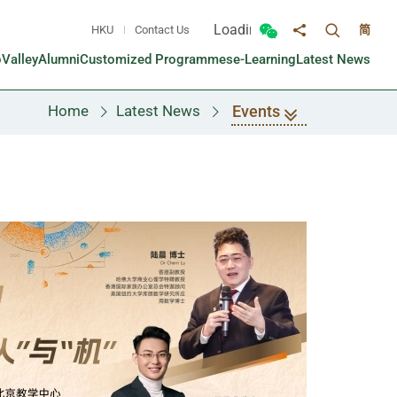
Loading...
HKU
Contact Us
简
Toggle sea
Toggle Wechat panel
Share to
oValley
Alumni
Customized Programmes
e-Learning
Latest News
Events
Home
Latest News