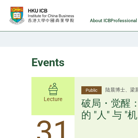
Skip to main content
About ICB
Professiona
Events
杨文斌先生、
陆晨博士、梁
Public
Public
Lecture
Lecture
逻辑×算法：
破局・觉醒
置内核
的 "人" 与 "机
31
31
逻辑×算法：重塑资产配