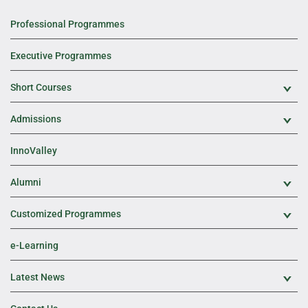
Professional Programmes
Executive Programmes
Short Courses
Exp
Admissions
Exp
InnoValley
Alumni
Exp
Customized Programmes
Exp
e-Learning
Latest News
Exp