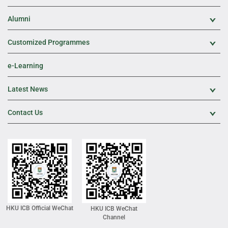
Alumni
Exp
Customized Programmes
Exp
e-Learning
Latest News
Exp
Contact Us
Exp
HKU ICB Official WeChat
HKU ICB WeChat
Channel