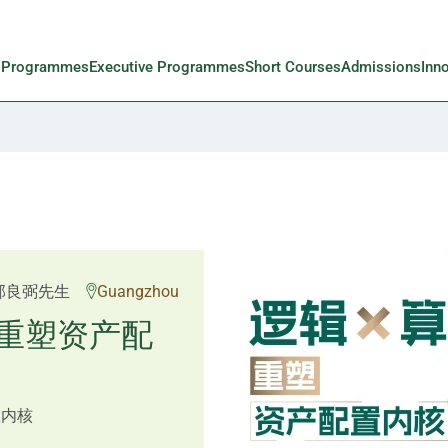
l Programmes
Executive Programmes
Short Courses
Admissions
Inn
 Rosemarie Yau、潘天
邱良弼先生
Guangzhou
先生 Mr Guoping Li
重塑资产配
预见新局
置内核