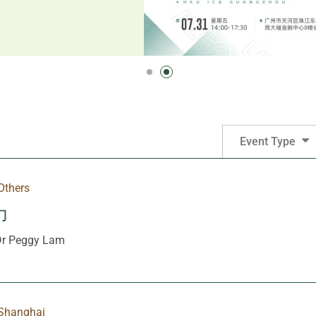
Event Type
Others
力
 Peggy Lam
Shanghai