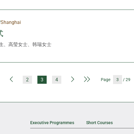
Shanghai
式
生、高莹女士、韩瑞女士
First Page
Previous Page
Next Page
Last Page
2
3
4
Page
/ 29
Executive Programmes
Short Courses