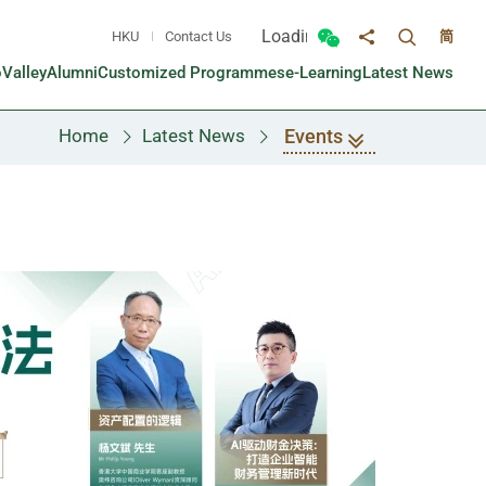
Loading...
HKU
Contact Us
简
Toggle sea
Toggle Wechat panel
Share to
oValley
Alumni
Customized Programmes
e-Learning
Latest News
Events
Home
Latest News