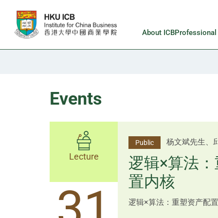
Skip to main content
About ICB
Professiona
Events
李邱敬贤女士 Ms
杨文斌先生、
Public
Public
佑博士 Dr Tim Pan、李国平
Lecture
Lecture
逻辑×算法：
Shenzhen
置内核
跨界智汇・
14
31
逻辑×算法：重塑资产配