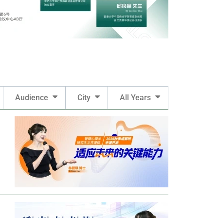
Audience
City
All Years