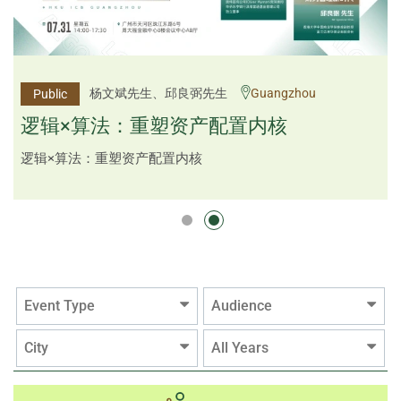
李邱敬贤女士 Ms Rosemarie Yau、潘天佑博士 Dr
杨文斌先生、邱良弼先生
Guangzhou
Public
Public
Tim Pan、李国平先生 Mr Guoping Li
Shenzhen
逻辑×算法：重塑资产配置内核
跨界智汇・预见新局
逻辑×算法：重塑资产配置内核
Event Type
Audience
City
All Years