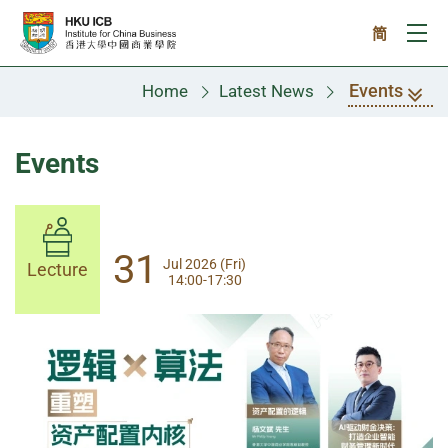
Skip to main content
简
Ope
Events
Home
Latest News
Events
14
31
Aug 2026 (Fri)
Jul 2026 (Fri)
Lecture
Lecture
14:00-17:30
13:30-17:00