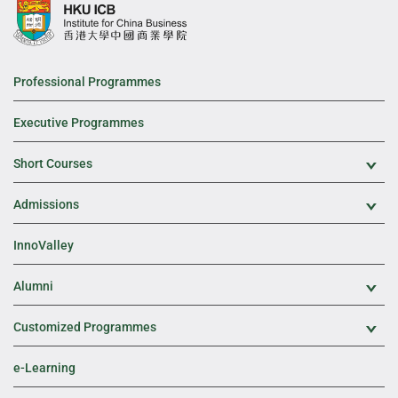
Professional Programmes
Executive Programmes
Short Courses
Exp
Admissions
Exp
InnoValley
Alumni
Exp
Customized Programmes
Exp
e-Learning