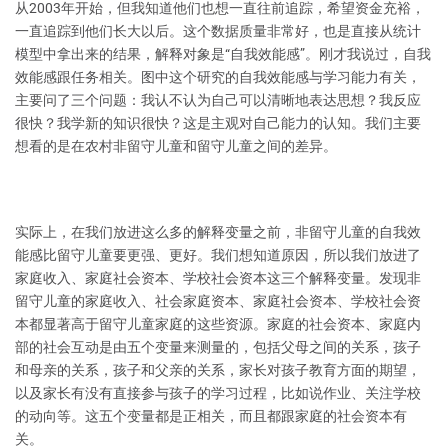
从2003年开始，但我知道他们也想一直往前追踪，希望资金充裕，
一直追踪到他们长大以后。这个数据质量非常好，也是直接从统计
模型中拿出来的结果，解释对象是“自我效能感”。刚才我说过，自我
效能感跟任务相关。图中这个研究的自我效能感与学习能力有关，
主要问了三个问题：我认不认为自己可以清晰地表达思想？我反应
很快？我学新的知识很快？这是主观对自己能力的认知。我们主要
想看的是在农村非留守儿童和留守儿童之间的差异。
实际上，在我们放进这么多的解释变量之前，非留守儿童的自我效
能感比留守儿童要更强、更好。我们想知道原因，所以我们放进了
家庭收入、家庭社会资本、学校社会资本这三个解释变量。发现非
留守儿童的家庭收入、社会家庭资本、家庭社会资本、学校社会资
本都显著高于留守儿童家庭的这些资源。家庭的社会资本、家庭内
部的社会互动是由五个变量来测量的，包括父母之间的关系，孩子
和母亲的关系，孩子和父亲的关系，家长对孩子教育方面的期望，
以及家长有没有直接参与孩子的学习过程，比如说作业、关注学校
的动向等。这五个变量都是正相关，而且都跟家庭的社会资本有
关。