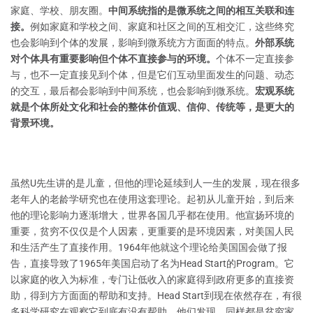
家庭、学校、朋友圈。
中间系统指的是微系统之间的相互关联和连
接。
例如家庭和学校之间、家庭和社区之间的互相交汇，这些终究
也会影响到个体的发展，影响到微系统方方面面的特点。
外部系统
对个体具有重要影响但个体不直接参与的环境。
个体不一定直接参
与，也不一定直接见到个体，但是它们互动里面发生的问题、动态
的交互，最后都会影响到中间系统，也会影响到微系统。
宏观系统
就是个体所处文化和社会的整体价值观、信仰、传统等，是更大的
背景环境。
虽然U先生讲的是儿童，但他的理论延续到人一生的发展，现在很多
老年人的老龄学研究也在使用这套理论。起初从儿童开始，到后来
他的理论影响力逐渐增大，世界各国几乎都在使用。他宣扬环境的
重要，贫穷不仅仅是个人因素，更重要的是环境因素，对美国人民
和生活产生了直接作用。1964年他就这个理论给美国国会做了报
告，直接导致了1965年美国启动了名为Head Start的Program。它
以家庭的收入为标准，专门让低收入的家庭得到政府更多的直接资
助，得到方方面面的帮助和支持。Head Start到现在依然存在，有很
多科学研究在观察它到底有没有帮助。他们发现，同样都是贫穷家