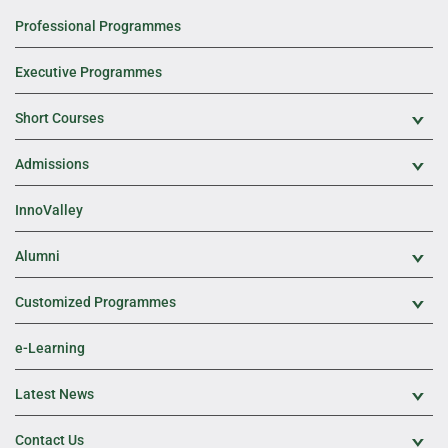
Professional Programmes
Executive Programmes
Short Courses
Exp
Admissions
Exp
InnoValley
Alumni
Exp
Customized Programmes
Exp
e-Learning
Latest News
Exp
Contact Us
Exp