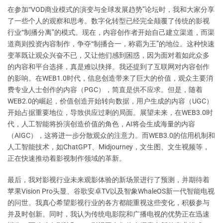
在参加“VOD商业模式的演变与全球发展趋势”论坛时，我和大家分享
了一些个人的观察和思考。数字化转型已经完全颠覆了传统的影视
行业“制播分离”的模式。现在，内容创作者开始自己建立渠道，而渠
道商则投资内容制作，争夺“制播合一，称霸为王”的地位。这种快速
变革既让观众兴奋不已，又让他们感到困惑，因为面对着如此众多
的内容和平台选择，真是难以抉择。我还提到了互联网对内容创作
的影响。在WEB1.0时代，信息创造带来了巨大的价值，观众主要消
费专业人士创作的内容（PGC），简直是供不应求。但是，随着
WEB2.0的崛起，价值创造开始转向数据，用户生成的内容（UGC）
开始占据重要地位，导致供应过剩的局面。展望未来，在WEB3.0时
代，人工智能将扮演创造价值的角色，AI将会生成海量的内容
（AIGC），这将进一步分散观众的注意力。而WEB3.0的信用机制和
人工智能技术，如ChatGPT、Midjourney，文生图、文生视频等，
正在快速推动着影视制作领域的革新。
最后，我对影视行业未来观影体验的新场景进行了预测，并期待着
苹果Vision Pro头显、谷歌安卓TV以及智象WhaleOS新一代智能电视
的问世。我真心希望影视行业的各方都能重视这些变化，积极参与
并及时创新。同时，我认为传统电影院和广播电视的优势正在迅速